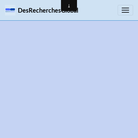
DesRecherchesGlobal