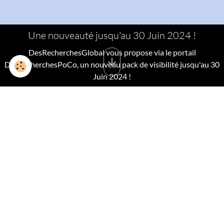
Une nouveauté jusqu'au 30 Juin 2024 !
DesRecherchesGlobal vous propose via le portail
DesRecherchesPoCo, un nouveau pack de visibilité jusqu'au 30
Juin 2024 !
Découvrez des services et
prestations sur-mesure !
https://www.groupe-de-saint-luco.com/
Découvrez un groupe qui vous propose des "Services" et
"Prestations" sur-mesure.